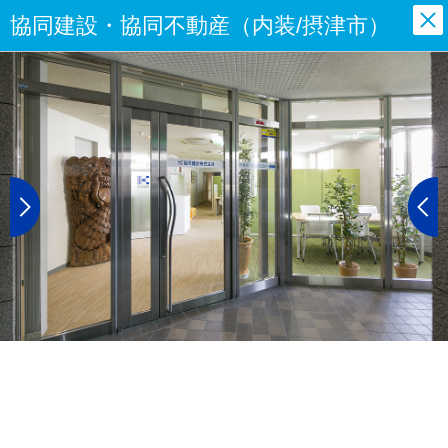
協同建設・協同不動産（内装/摂津市）
閉
じ
る
Next